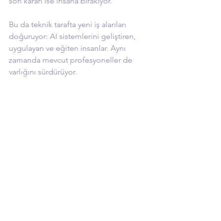
son kararı ise insana bırakıyor.
Bu da teknik tarafta yeni iş alanları 
doğuruyor: AI sistemlerini geliştiren, 
uygulayan ve eğiten insanlar. Aynı 
zamanda mevcut profesyoneller de 
varlığını sürdürüyor.
Finans sektöründe ise tablo daha sert 
olabilir. Eski Citigroup CEO’su Vikram 
Pandit’in 2017’de yaptığı tahmine göre, 
beş yıl içinde sektörde insan iş gücü 
%30 azalabilir. Arka ofis işlevlerinin 
otomasyona devredilmesiyle, bu 
öngörünün 2019’da gerçekleşmeye 
başladığını görebiliriz.
5. Yapay zekâ asistanları 