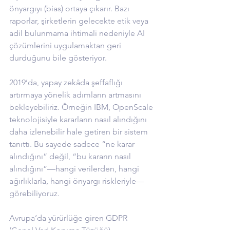
önyargıyı (bias) ortaya çıkarır. Bazı 
raporlar, şirketlerin gelecekte etik veya 
adil bulunmama ihtimali nedeniyle AI 
çözümlerini uygulamaktan geri 
durduğunu bile gösteriyor.
2019’da, yapay zekâda şeffaflığı 
artırmaya yönelik adımların artmasını 
bekleyebiliriz. Örneğin IBM, OpenScale 
teknolojisiyle kararların nasıl alındığını 
daha izlenebilir hale getiren bir sistem 
tanıttı. Bu sayede sadece “ne karar 
alındığını” değil, “bu kararın nasıl 
alındığını”—hangi verilerden, hangi 
ağırlıklarla, hangi önyargı riskleriyle—
görebiliyoruz.
Avrupa’da yürürlüğe giren GDPR 