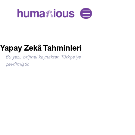
Yapay Zekâ Tahminleri
Bu yazı, orijinal kaynaktan Türkçe’ye 
çevrilmiştir.